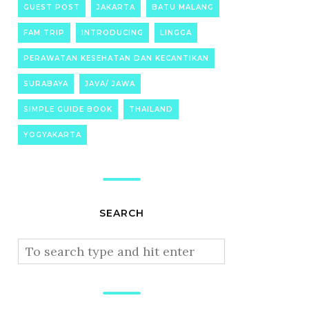
GUEST POST
JAKARTA
BATU MALANG
FAM TRIP
INTRODUCING
LINGGA
PERAWATAN KESEHATAN DAN KECANTIKAN
SURABAYA
JAVA/ JAWA
SIMPLE GUIDE BOOK
THAILAND
YOGYAKARTA
SEARCH