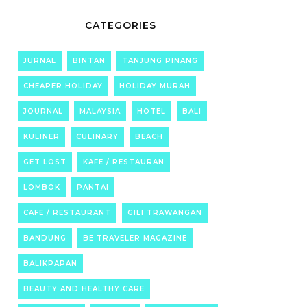
CATEGORIES
JURNAL
BINTAN
TANJUNG PINANG
CHEAPER HOLIDAY
HOLIDAY MURAH
JOURNAL
MALAYSIA
HOTEL
BALI
KULINER
CULINARY
BEACH
GET LOST
KAFE / RESTAURAN
LOMBOK
PANTAI
CAFE / RESTAURANT
GILI TRAWANGAN
BANDUNG
BE TRAVELER MAGAZINE
BALIKPAPAN
BEAUTY AND HEALTHY CARE