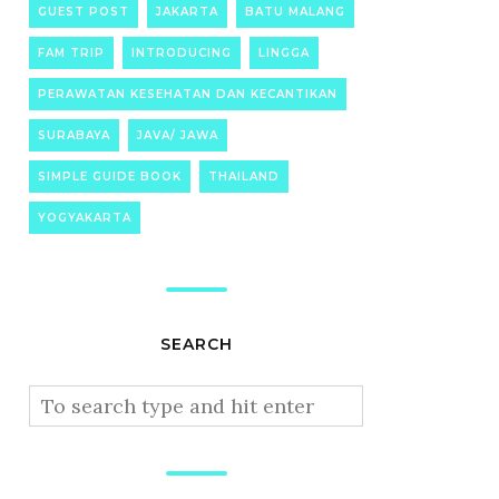
GUEST POST
JAKARTA
BATU MALANG
FAM TRIP
INTRODUCING
LINGGA
PERAWATAN KESEHATAN DAN KECANTIKAN
SURABAYA
JAVA/ JAWA
SIMPLE GUIDE BOOK
THAILAND
YOGYAKARTA
SEARCH