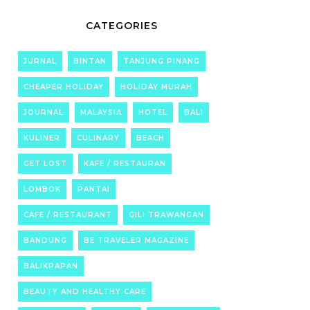
CATEGORIES
JURNAL
BINTAN
TANJUNG PINANG
CHEAPER HOLIDAY
HOLIDAY MURAH
JOURNAL
MALAYSIA
HOTEL
BALI
KULINER
CULINARY
BEACH
GET LOST
KAFE / RESTAURAN
LOMBOK
PANTAI
CAFE / RESTAURANT
GILI TRAWANGAN
BANDUNG
BE TRAVELER MAGAZINE
BALIKPAPAN
BEAUTY AND HEALTHY CARE